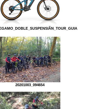
EGAMO_DOBLE_SUSPENSIÃN_TOUR_GUIA
20201003_094654