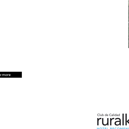
w more
Miembros de:
enç de Montalt